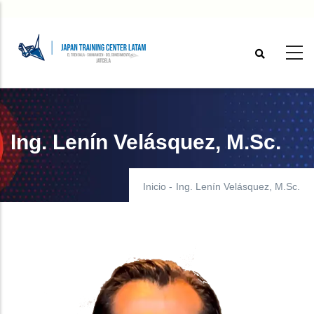
Pasar
al
contenido
principal
Ing. Lenín Velásquez, M.Sc.
Inicio
-
Ing. Lenín Velásquez, M.Sc.