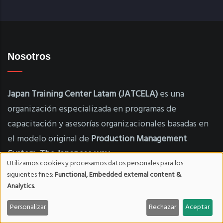
Nosotros
Japan Training Center Latam (JATCELA)
es una
organización especializada en programas de
capacitación y asesorías organizacionales basadas en
el modelo original de
Production Management
System
,
The Japanese way
.
Utilizamos cookies y procesamos datos personales para los
Uso
siguientes fines:
Functional, Embedded external content &
Analytics
.
de
Navega
Personalizar
Rechazar
Aceptar
datos