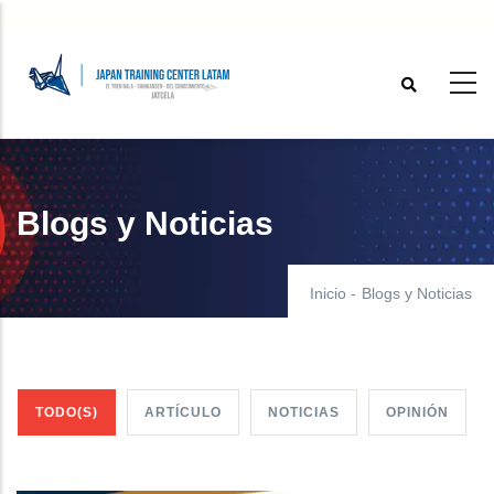
Pasar
al
contenido
principal
Blogs y Noticias
Inicio
-
Blogs y Noticias
TODO(S)
ARTÍCULO
NOTICIAS
OPINIÓN