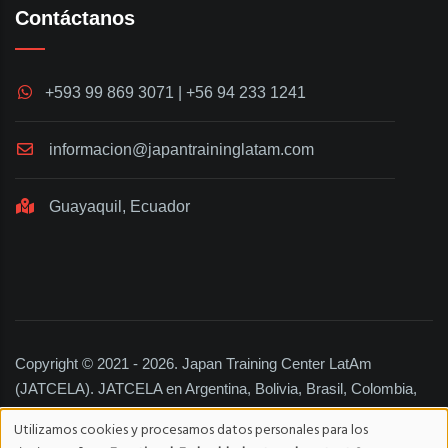
Contáctanos
+593 99 869 3071 | +56 94 233 1241
informacion@japantraininglatam.com
Guayaquil, Ecuador
Copyright © 2021 - 2026. Japan Training Center LatAm
(JATCELA). JATCELA en Argentina, Bolivia, Brasil, Colombia,
Chile, Ecuador, España, Estados Unidos, Guatemala,
Utilizamos cookies y procesamos datos personales para los
Honduras, México, Panamá, Perú, República Dominicana y